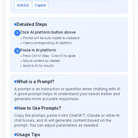
智谱清言
Copilot
Detailed Steps
Click AI platform button above
1
• Prompt will be auto-copied to clipboard
• Opens corresponding AI platform
Paste in AI platform
2
• Press Ctrl+V (Mac: Cmd+V) to paste
• Adjust content as needed
• Send to AI for results
What is a Prompt?
A prompt is an instruction or question when chatting with AI.
A good prompt helps AI understand your needs better and
generate more accurate responses.
How to Use Prompts?
Copy the prompt, paste it into ChatGPT, Claude or other AI
chat boxes, and AI will generate content based on the
prompt. You can adjust parameters as needed.
Usage Tips