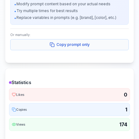
Modify prompt content based on your actual needs
•
Try multiple times for best results
•
Replace variables in prompts (e.g. [brand], [color], etc.)
•
Or manually:
Copy prompt only
Statistics
0
Likes
1
Copies
174
Views