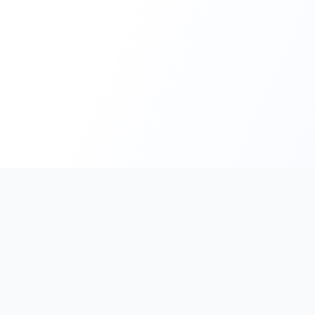
PromptHub
AI Prompt Creation & Application Platform
Don't just find prompts. Turn prompts into results.