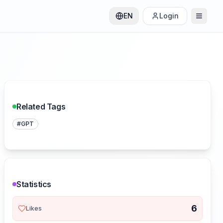
EN
Login
Related Tags
#
GPT
Statistics
6
Likes