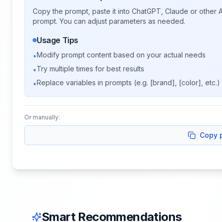
Copy the prompt, paste it into ChatGPT, Claude or other A
prompt. You can adjust parameters as needed.
Usage Tips
Modify prompt content based on your actual needs
•
Try multiple times for best results
•
Replace variables in prompts (e.g. [brand], [color], etc.)
•
Or manually:
Copy 
Smart Recommendations