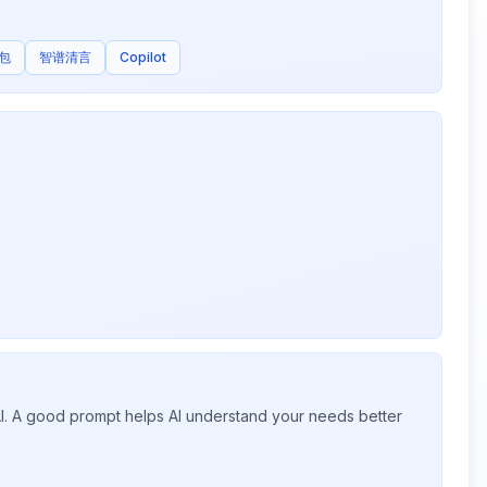
包
智谱清言
Copilot
 AI. A good prompt helps AI understand your needs better