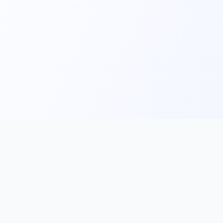
Main
Tools & Apps
Partner Lin
Features
🔌 MCP
🎨 Prompt
Integration
，
Library
🎬 Video to