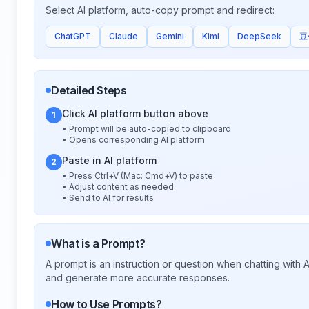
Select AI platform, auto-copy prompt and redirect:
ChatGPT
Claude
Gemini
Kimi
DeepSeek
豆
Detailed Steps
Click AI platform button above
1
• Prompt will be auto-copied to clipboard
• Opens corresponding AI platform
Paste in AI platform
2
• Press Ctrl+V (Mac: Cmd+V) to paste
• Adjust content as needed
• Send to AI for results
What is a Prompt?
A prompt is an instruction or question when chatting with
and generate more accurate responses.
How to Use Prompts?