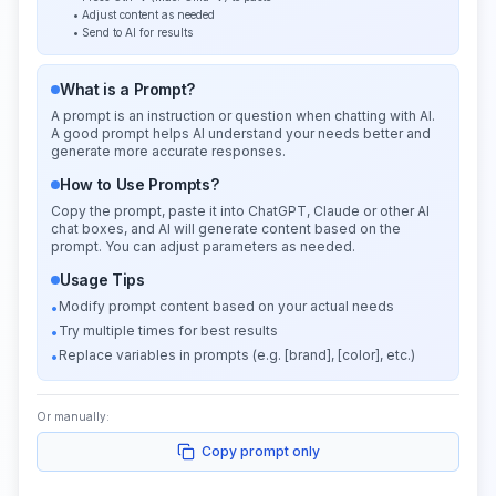
• Adjust content as needed
• Send to AI for results
What is a Prompt?
A prompt is an instruction or question when chatting with AI.
A good prompt helps AI understand your needs better and
generate more accurate responses.
How to Use Prompts?
Copy the prompt, paste it into ChatGPT, Claude or other AI
chat boxes, and AI will generate content based on the
prompt. You can adjust parameters as needed.
Usage Tips
Modify prompt content based on your actual needs
•
Try multiple times for best results
•
Replace variables in prompts (e.g. [brand], [color], etc.)
•
Or manually:
Copy prompt only