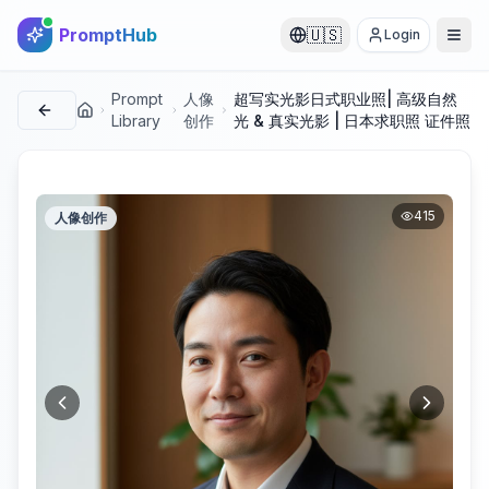
PromptHub
🇺🇸
Login
Prompt
人像
超写实光影日式职业照| 高级自然
首页
Library
创作
光 & 真实光影 | 日本求职照 证件照
415
人像创作