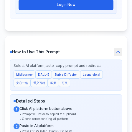
Login Now
How to Use This Prompt
Select AI platform, auto-copy prompt and redirect:
Midjourney
DALL-E
Stable Diffusion
Leonardo.ai
文心一格
通义万相
即梦
可灵
Detailed Steps
Click AI platform button above
1
• Prompt will be auto-copied to clipboard
• Opens corresponding AI platform
Paste in AI platform
2
• Press Ctrl+V (Mac: Cmd+V) to paste