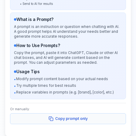
• Send to AI for results
What is a Prompt?
A prompt is an instruction or question when chatting with AI.
A good prompt helps AI understand your needs better and
generate more accurate responses.
How to Use Prompts?
Copy the prompt, paste it into ChatGPT, Claude or other AI
chat boxes, and AI will generate content based on the
prompt. You can adjust parameters as needed.
Usage Tips
Modify prompt content based on your actual needs
•
Try multiple times for best results
•
Replace variables in prompts (e.g. [brand], [color], etc.)
•
Or manually:
Copy prompt only