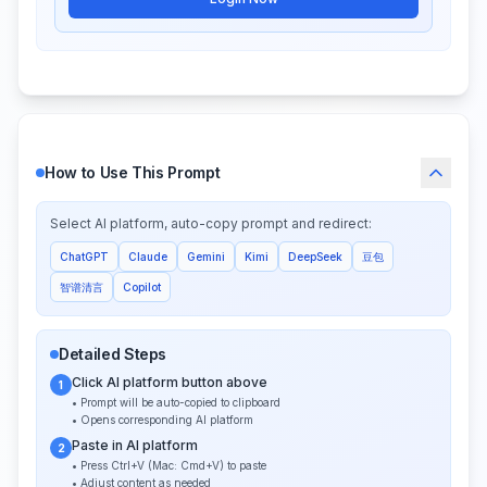
How to Use This Prompt
Select AI platform, auto-copy prompt and redirect:
ChatGPT
Claude
Gemini
Kimi
DeepSeek
豆包
智谱清言
Copilot
Detailed Steps
Click AI platform button above
1
• Prompt will be auto-copied to clipboard
• Opens corresponding AI platform
Paste in AI platform
2
• Press Ctrl+V (Mac: Cmd+V) to paste
• Adjust content as needed