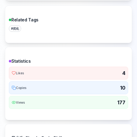
Related Tags
#
优化
Statistics
4
Likes
10
Copies
177
Views