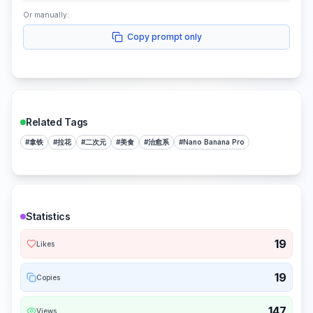
Or manually:
Copy prompt only
Related Tags
#
拿铁
#
拉花
#
二次元
#
美食
#
治愈系
#
Nano Banana Pro
Statistics
19
Likes
19
Copies
147
Views