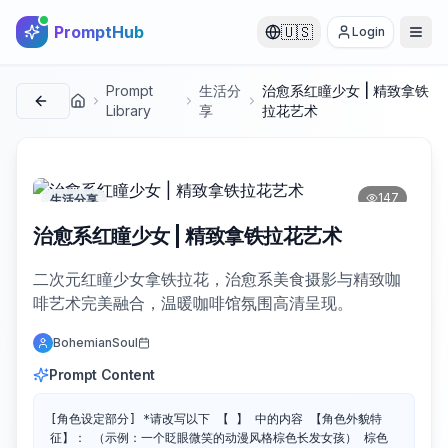
PromptHub
🇺🇸
Login
Prompt
生活分
治愈系红瞳少女 | 精致拿铁
首页
Library
享
拉花艺术
147
生活分享
治愈系红瞳少女 | 精致拿铁拉花艺术
二次元红瞳少女拿铁拉花，治愈系美食摄影与精致咖
啡艺术完美融合，温暖咖啡馆氛围高清呈现。
BohemianSoul
Prompt Content
[角色设定部分] *请改写以下 【 】 中的内容 【角色外貌特
征】： （示例：一个眨眼微笑的动漫风格棕色长发女孩） 棕色