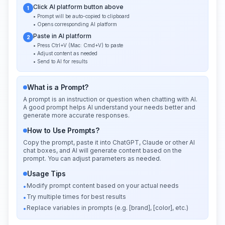
Click AI platform button above
1
• Prompt will be auto-copied to clipboard
• Opens corresponding AI platform
Paste in AI platform
2
• Press Ctrl+V (Mac: Cmd+V) to paste
• Adjust content as needed
• Send to AI for results
What is a Prompt?
A prompt is an instruction or question when chatting with AI.
A good prompt helps AI understand your needs better and
generate more accurate responses.
How to Use Prompts?
Copy the prompt, paste it into ChatGPT, Claude or other AI
chat boxes, and AI will generate content based on the
prompt. You can adjust parameters as needed.
Usage Tips
Modify prompt content based on your actual needs
•
Try multiple times for best results
•
Replace variables in prompts (e.g. [brand], [color], etc.)
•