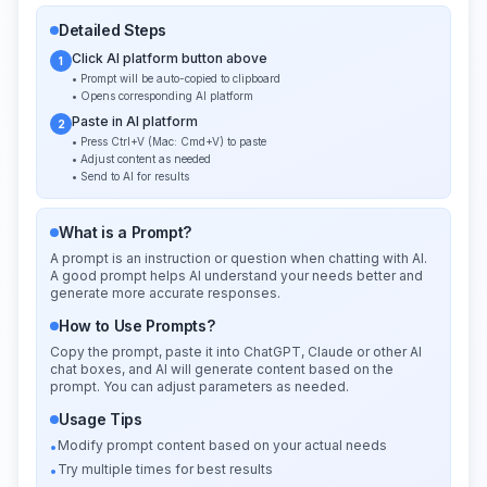
Detailed Steps
Click AI platform button above
1
• Prompt will be auto-copied to clipboard
• Opens corresponding AI platform
Paste in AI platform
2
• Press Ctrl+V (Mac: Cmd+V) to paste
• Adjust content as needed
• Send to AI for results
What is a Prompt?
A prompt is an instruction or question when chatting with AI.
A good prompt helps AI understand your needs better and
generate more accurate responses.
How to Use Prompts?
Copy the prompt, paste it into ChatGPT, Claude or other AI
chat boxes, and AI will generate content based on the
prompt. You can adjust parameters as needed.
Usage Tips
Modify prompt content based on your actual needs
•
Try multiple times for best results
•