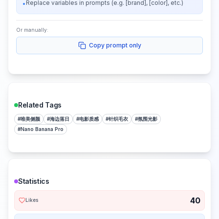
Replace variables in prompts (e.g. [brand], [color], etc.)
•
Or manually:
Copy prompt only
Related Tags
#
唯美侧颜
#
海边落日
#
电影质感
#
针织毛衣
#
氛围光影
#
Nano Banana Pro
Statistics
40
Likes