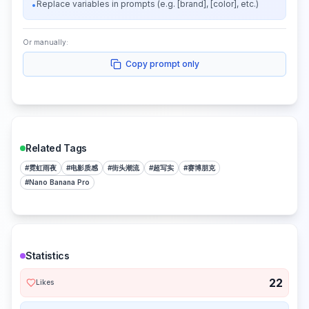
Replace variables in prompts (e.g. [brand], [color], etc.)
•
Or manually:
Copy prompt only
Related Tags
#
霓虹雨夜
#
电影质感
#
街头潮流
#
超写实
#
赛博朋克
#
Nano Banana Pro
Statistics
22
Likes