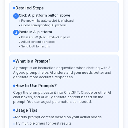
Detailed Steps
Click AI platform button above
1
• Prompt will be auto-copied to clipboard
• Opens corresponding AI platform
Paste in AI platform
2
• Press Ctrl+V (Mac: Cmd+V) to paste
• Adjust content as needed
• Send to AI for results
What is a Prompt?
A prompt is an instruction or question when chatting with AI.
A good prompt helps AI understand your needs better and
generate more accurate responses.
How to Use Prompts?
Copy the prompt, paste it into ChatGPT, Claude or other AI
chat boxes, and AI will generate content based on the
prompt. You can adjust parameters as needed.
Usage Tips
Modify prompt content based on your actual needs
•
Try multiple times for best results
•