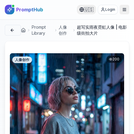
PromptHub
🇺🇸
Login
Prompt
人像
超写实雨夜霓虹人像 | 电影
首页
Library
创作
级街拍大片
200
人像创作