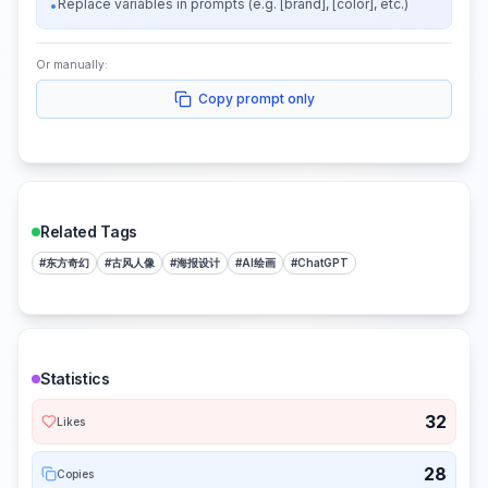
Replace variables in prompts (e.g. [brand], [color], etc.)
•
Or manually:
Copy prompt only
Related Tags
#
东方奇幻
#
古风人像
#
海报设计
#
AI绘画
#
ChatGPT
Statistics
32
Likes
28
Copies