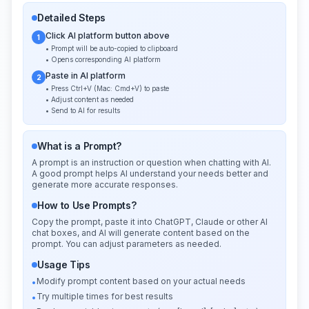
Detailed Steps
Click AI platform button above
1
• Prompt will be auto-copied to clipboard
• Opens corresponding AI platform
Paste in AI platform
2
• Press Ctrl+V (Mac: Cmd+V) to paste
• Adjust content as needed
• Send to AI for results
What is a Prompt?
A prompt is an instruction or question when chatting with AI.
A good prompt helps AI understand your needs better and
generate more accurate responses.
How to Use Prompts?
Copy the prompt, paste it into ChatGPT, Claude or other AI
chat boxes, and AI will generate content based on the
prompt. You can adjust parameters as needed.
Usage Tips
Modify prompt content based on your actual needs
•
Try multiple times for best results
•