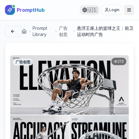
PromptHub
🇺🇸
Login
Prompt
广告
悬浮王座上的篮球之王：前卫
首页
Library
创意
运动时尚广告
213
广告创意