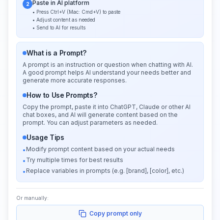
Paste in AI platform
2
• Press Ctrl+V (Mac: Cmd+V) to paste
• Adjust content as needed
• Send to AI for results
What is a Prompt?
A prompt is an instruction or question when chatting with AI.
A good prompt helps AI understand your needs better and
generate more accurate responses.
How to Use Prompts?
Copy the prompt, paste it into ChatGPT, Claude or other AI
chat boxes, and AI will generate content based on the
prompt. You can adjust parameters as needed.
Usage Tips
Modify prompt content based on your actual needs
•
Try multiple times for best results
•
Replace variables in prompts (e.g. [brand], [color], etc.)
•
Or manually:
Copy prompt only