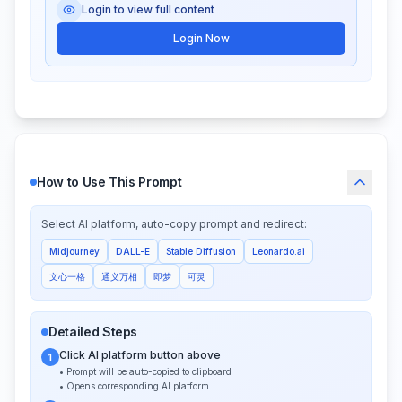
Login to view full content
Login Now
How to Use This Prompt
Select AI platform, auto-copy prompt and redirect:
Midjourney
DALL-E
Stable Diffusion
Leonardo.ai
文心一格
通义万相
即梦
可灵
Detailed Steps
Click AI platform button above
1
• Prompt will be auto-copied to clipboard
• Opens corresponding AI platform