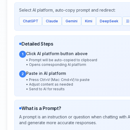
Select AI platform, auto-copy prompt and redirect:
ChatGPT
Claude
Gemini
Kimi
DeepSeek
豆
Detailed Steps
Click AI platform button above
1
• Prompt will be auto-copied to clipboard
• Opens corresponding AI platform
Paste in AI platform
2
• Press Ctrl+V (Mac: Cmd+V) to paste
• Adjust content as needed
• Send to AI for results
What is a Prompt?
A prompt is an instruction or question when chatting with
and generate more accurate responses.