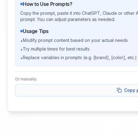
How to Use Prompts?
Copy the prompt, paste it into ChatGPT, Claude or other A
prompt. You can adjust parameters as needed.
Usage Tips
Modify prompt content based on your actual needs
•
Try multiple times for best results
•
Replace variables in prompts (e.g. [brand], [color], etc.)
•
Or manually:
Copy 