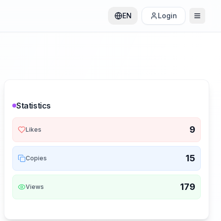
EN
Login
Statistics
9
Likes
15
Copies
179
Views