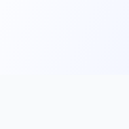
Main
Tools & Apps
Partner Lin
Features
🔌 MCP
🎨 Prompt
Integration