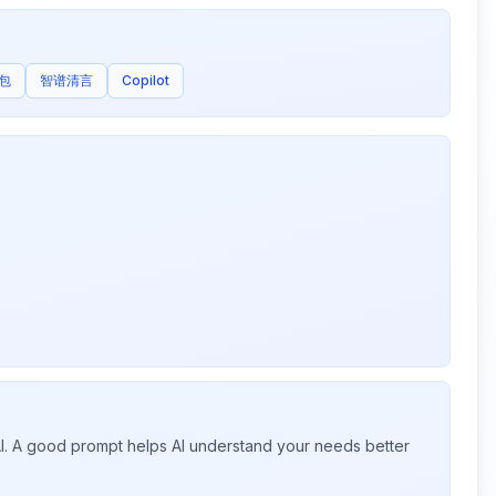
包
智谱清言
Copilot
 AI. A good prompt helps AI understand your needs better