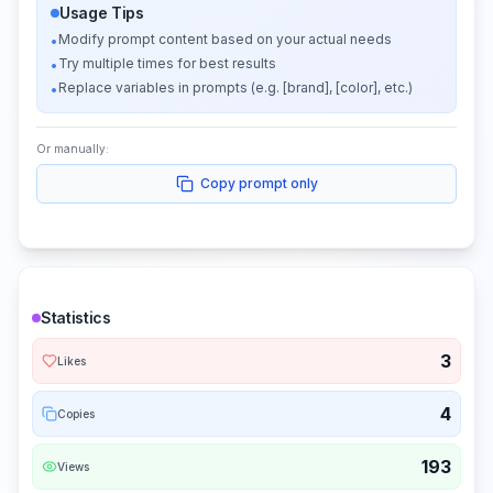
Usage Tips
Modify prompt content based on your actual needs
•
Try multiple times for best results
•
Replace variables in prompts (e.g. [brand], [color], etc.)
•
Or manually:
Copy prompt only
Statistics
3
Likes
4
Copies
193
Views