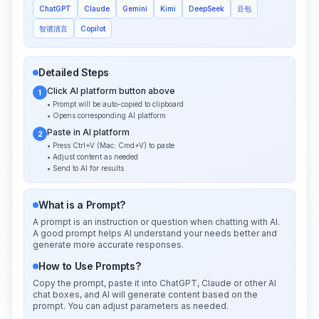
ChatGPT
Claude
Gemini
Kimi
DeepSeek
豆包
智谱清言
Copilot
Detailed Steps
Click AI platform button above
1
• Prompt will be auto-copied to clipboard
• Opens corresponding AI platform
Paste in AI platform
2
• Press Ctrl+V (Mac: Cmd+V) to paste
• Adjust content as needed
• Send to AI for results
What is a Prompt?
A prompt is an instruction or question when chatting with AI.
A good prompt helps AI understand your needs better and
generate more accurate responses.
How to Use Prompts?
Copy the prompt, paste it into ChatGPT, Claude or other AI
chat boxes, and AI will generate content based on the
prompt. You can adjust parameters as needed.