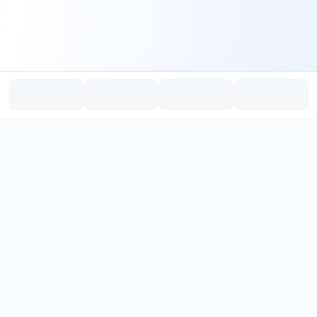
PromptHub
AI Prompt Creation & Application Platform
Don't just find prompts. Turn prompts into results.
，
Discover, create, test, and reuse prompts that work.
Start with quality prompts and references, then reverse, improve,