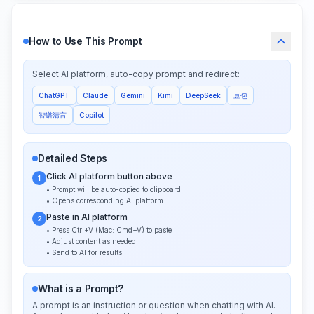
How to Use This Prompt
Select AI platform, auto-copy prompt and redirect:
ChatGPT
Claude
Gemini
Kimi
DeepSeek
豆包
智谱清言
Copilot
Detailed Steps
Click AI platform button above
1
• Prompt will be auto-copied to clipboard
• Opens corresponding AI platform
Paste in AI platform
2
• Press Ctrl+V (Mac: Cmd+V) to paste
• Adjust content as needed
• Send to AI for results
What is a Prompt?
A prompt is an instruction or question when chatting with AI.