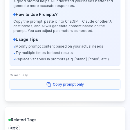
A good prompt helps AI understand your needs better and
generate more accurate responses.
How to Use Prompts?
Copy the prompt, paste it into ChatGPT, Claude or other AI
chat boxes, and AI will generate content based on the
prompt. You can adjust parameters as needed.
Usage Tips
Modify prompt content based on your actual needs
•
Try multiple times for best results
•
Replace variables in prompts (e.g. [brand], [color], etc.)
•
Or manually:
Copy prompt only
Related Tags
#
优化