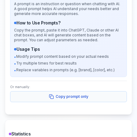
A prompt is an instruction or question when chatting with AI.
A good prompt helps AI understand your needs better and
generate more accurate responses.
How to Use Prompts?
Copy the prompt, paste it into ChatGPT, Claude or other AI
chat boxes, and AI will generate content based on the
prompt. You can adjust parameters as needed.
Usage Tips
Modify prompt content based on your actual needs
•
Try multiple times for best results
•
Replace variables in prompts (e.g. [brand], [color], etc.)
•
Or manually:
Copy prompt only
Statistics