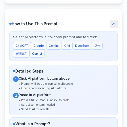
How to Use This Prompt
Select AI platform, auto-copy prompt and redirect:
ChatGPT
Claude
Gemini
Kimi
DeepSeek
豆包
智谱清言
Copilot
Detailed Steps
Click AI platform button above
1
• Prompt will be auto-copied to clipboard
• Opens corresponding AI platform
Paste in AI platform
2
• Press Ctrl+V (Mac: Cmd+V) to paste
• Adjust content as needed
• Send to AI for results
What is a Prompt?