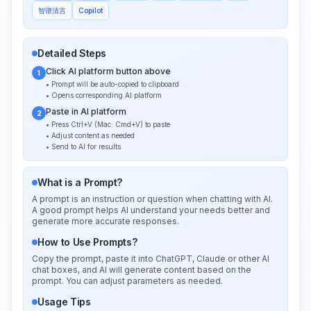
智谱清言
Copilot
Detailed Steps
Click AI platform button above
1
• Prompt will be auto-copied to clipboard
• Opens corresponding AI platform
Paste in AI platform
2
• Press Ctrl+V (Mac: Cmd+V) to paste
• Adjust content as needed
• Send to AI for results
What is a Prompt?
A prompt is an instruction or question when chatting with AI.
A good prompt helps AI understand your needs better and
generate more accurate responses.
How to Use Prompts?
Copy the prompt, paste it into ChatGPT, Claude or other AI
chat boxes, and AI will generate content based on the
prompt. You can adjust parameters as needed.
Usage Tips