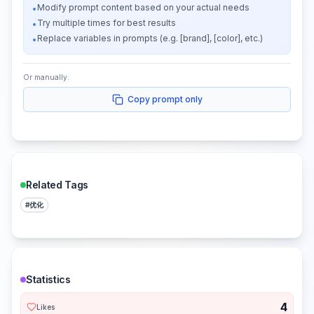
Modify prompt content based on your actual needs
•
Try multiple times for best results
•
Replace variables in prompts (e.g. [brand], [color], etc.)
•
Or manually:
Copy prompt only
Related Tags
#
优化
Statistics
4
Likes