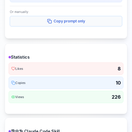
Or manually:
Copy prompt only
Statistics
8
Likes
10
Copies
226
Views
导出为 Claude Code Skill