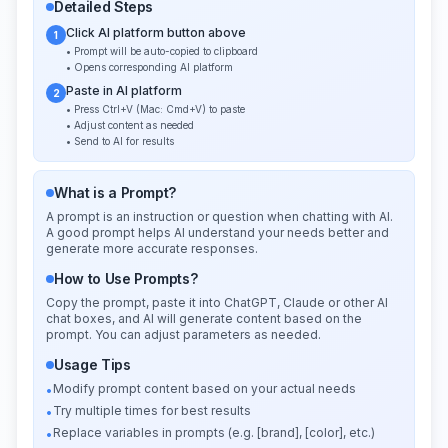
Detailed Steps
Click AI platform button above
1
• Prompt will be auto-copied to clipboard
• Opens corresponding AI platform
Paste in AI platform
2
• Press Ctrl+V (Mac: Cmd+V) to paste
• Adjust content as needed
• Send to AI for results
What is a Prompt?
A prompt is an instruction or question when chatting with AI.
A good prompt helps AI understand your needs better and
generate more accurate responses.
How to Use Prompts?
Copy the prompt, paste it into ChatGPT, Claude or other AI
chat boxes, and AI will generate content based on the
prompt. You can adjust parameters as needed.
Usage Tips
Modify prompt content based on your actual needs
•
Try multiple times for best results
•
Replace variables in prompts (e.g. [brand], [color], etc.)
•