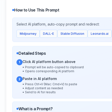
How to Use This Prompt
Select AI platform, auto-copy prompt and redirect:
Midjourney
DALL-E
Stable Diffusion
Leonardo.ai
Detailed Steps
Click AI platform button above
1
• Prompt will be auto-copied to clipboard
• Opens corresponding AI platform
Paste in AI platform
2
• Press Ctrl+V (Mac: Cmd+V) to paste
• Adjust content as needed
• Send to AI for results
What is a Prompt?